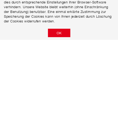
dies durch entsprechende Einstellungen Ihrer Browser-Software
verhindern. Unsere Website bleibt weiterhin (ohne Einschränkung
der Benutzung) benutzbar. Eine einmal erklärte Zustimmung zur
Speicherung der Cookies kann von Ihnen jederzeit durch Löschung
der Cookies widerrufen werden.
OK
Niersberger AG
Güterstraße 16
D-75177 Pforzheim
+49 (0)72 31 / 58 69 88 - 0
+49 (0)72 31 / 58 69 88 - 40
info@niersberger.ag
DATENSCHUTZERKLÄRUNG
DISCLAIMER