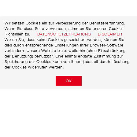
Wir setzen Cookies ein zur Verbesserung der Benutzererfahrung.
Wenn Sie diese Seite verwenden, stimmen Sie unseren Cookie-
Richtlinien zu.
DATENSCHUTZERKLÄRUNG
DISCLAIMER
Wollen Sie, dass keine Cookies gespeichert werden, können Sie
dies durch entsprechende Einstellungen Ihrer Browser-Software
verhindern. Unsere Website bleibt weiterhin (ohne Einschränkung
der Benutzung) benutzbar. Eine einmal erklärte Zustimmung zur
Speicherung der Cookies kann von Ihnen jederzeit durch Löschung
der Cookies widerrufen werden.
OK
Niersberger AG
Güterstraße 16
D-75177 Pforzheim
+49 (0)72 31 / 58 69 88 - 0
+49 (0)72 31 / 58 69 88 - 40
info@niersberger.ag