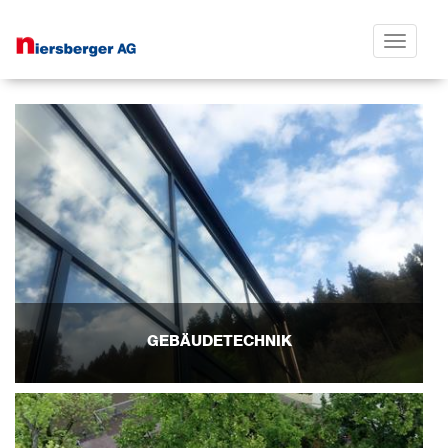
Toggle
navigatio
GEBÄUDETECHNIK