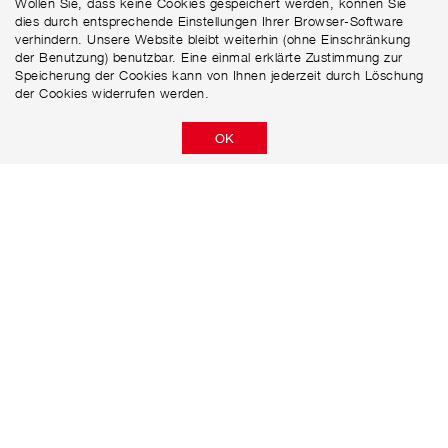
Wollen Sie, dass keine Cookies gespeichert werden, können Sie
dies durch entsprechende Einstellungen Ihrer Browser-Software
verhindern. Unsere Website bleibt weiterhin (ohne Einschränkung
der Benutzung) benutzbar. Eine einmal erklärte Zustimmung zur
Speicherung der Cookies kann von Ihnen jederzeit durch Löschung
der Cookies widerrufen werden.
OK
Niersberger AG
Güterstraße 16
D-75177 Pforzheim
+49 (0)72 31 / 58 69 88 - 0
+49 (0)72 31 / 58 69 88 - 40
info@niersberger.ag
DATENSCHUTZERKLÄRUNG
DISCLAIMER