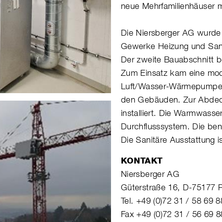
neue Mehrfamilienhäuser m
Die Niersberger AG wurde
Gewerke Heizung und Sanit
Der zweite Bauabschnitt 
Zum Einsatz kam eine mod
Luft/Wasser-Wärmepumpen
den Gebäuden. Zur Abdeck
installiert. Die Warmwasse
Durchflusssystem. Die benö
Die Sanitäre Ausstattung i
KONTAKT
Niersberger AG
Güterstraße 16, D-75177 
Tel. +49 (0)72 31 / 58 69 8
Fax +49 (0)72 31 / 56 69 8